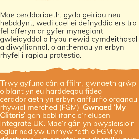
Mae cerddoriaeth, gyda geiriau neu
hebddynt, wedi cael ei defnyddio ers tro
fel offeryn ar gyfer mynegiant
gwleidyddol a hybu newid cymdeithasol
a diwylliannol, o anthemau yn erbyn
rhyfel i rapiau protestio.
Trwy gyfuno cân a ffilm, gwnaeth grŵp
o blant yn eu harddegau fideo
cerddoriaeth yn erbyn anffurfio organau
rhywiol merched (FGM).
Gwnaed
‘My
Clitoris’
gan bobl ifanc o’r elusen
Integrate UK. Mae’r gân yn pwysleisio’n
eglur nad yw unrhyw fath o FGM yn