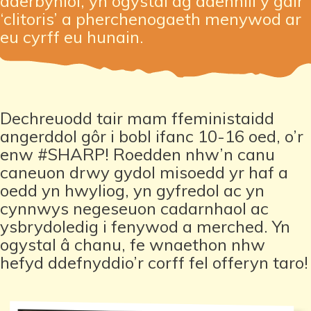
dderbyniol, yn ogystal ag adennill y gair
‘clitoris’ a pherchenogaeth menywod ar
eu cyrff eu hunain.
Dechreuodd tair mam ffeministaidd
angerddol gôr i bobl ifanc 10-16 oed, o’r
enw #SHARP! Roedden nhw’n canu
caneuon drwy gydol misoedd yr haf a
oedd yn hwyliog, yn gyfredol ac yn
cynnwys negeseuon cadarnhaol ac
ysbrydoledig i fenywod a merched. Yn
ogystal â chanu, fe wnaethon nhw
hefyd ddefnyddio’r corff fel offeryn taro!