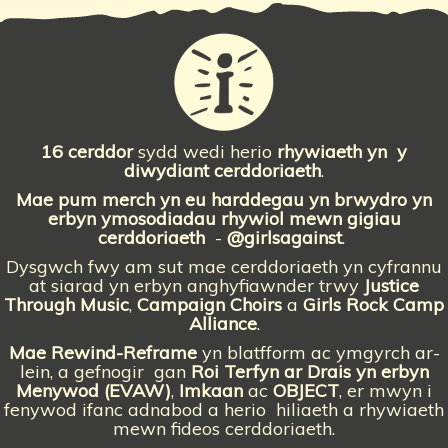
16 cerddor
sydd wedi herio
rhywiaeth yn
y
diwydiant cerddoriaeth
.
Mae pum merch yn eu harddegau yn brwydro yn
erbyn ymosodiadau rhywiol mewn gigiau
cerddoriaeth
-
@girlsagainst
.
Dysgwch fwy am sut mae cerddoriaeth yn cyfrannu
at siarad yn erbyn anghyfiawnder trwy
Justice
Through Music
,
Campaign Choirs
a
Girls Rock Camp
Alliance
.
Mae Rewind-Reframe
yn blatfform ac ymgyrch ar-
lein, a gefnogir
gan
Roi Terfyn ar Drais yn erbyn
Menywod (EVAW)
,
Imkaan
ac
OBJECT
, er mwyn i
fenywod ifanc adnabod a herio
hiliaeth a rhywiaeth
mewn fideos cerddoriaeth.