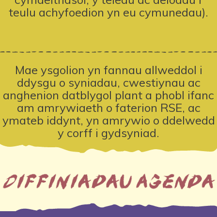
teulu achyfoedion yn eu cymunedau).
Mae ysgolion yn fannau allweddol
i
ddysgu o syniadau, cwestiynau ac
anghenion datblygol plant a phobl ifanc
am amrywiaeth o faterion RSE, ac
ymateb iddynt, yn amrywio o ddelwedd
y corff i gydsyniad.