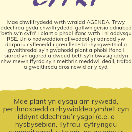
Mae chwilfrydedd wrth wraidd AGENDA. Trwy
ddechrau gyda chwilfrydedd, gallwn geisio adnabod
‘beth sy’n cyfri’ i blant a phobl ifanc wrth i ni addysgu
RSE. Un o nodweddion allweddol yr adnodd yw
darparu cyfleoedd i greu lleoedd rhyngweithiol a
gweithredol sy’n gwahodd plant a phobl ifanc i
siarad yn agored a dweud beth sy’n bwysig iddyn
nhw mewn ffyrdd sy’n meithrin meddwl, deall, trafod
a gweithredu dros newid ar y cyd.
Mae plant yn dysgu am rywedd,
perthnasoedd a rhywioldeb ymhell cyn
iddynt ddechrau’r ysgol
(e.e. o
hysbysebion, llyfrau, cyfryngau
cymdeithasol, y teledu ac aelodau’r