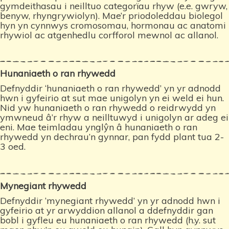
gymdeithasau i neilltuo categorïau rhyw (e.e. gwryw,
benyw, rhyngrywiolyn). Mae’r priodoleddau biolegol
hyn yn cynnwys cromosomau, hormonau ac anatomi
rhywiol ac atgenhedlu corfforol mewnol ac allanol.
Hunaniaeth o ran rhywedd
Defnyddir ‘hunaniaeth o ran rhywedd’ yn yr adnodd
hwn i gyfeirio at sut mae unigolyn yn ei weld ei hun.
Nid yw hunaniaeth o ran rhywedd o reidrwydd yn
ymwneud â’r rhyw a neilltuwyd i unigolyn ar adeg ei
eni. Mae teimladau ynglŷn â hunaniaeth o ran
rhywedd yn dechrau’n gynnar, pan fydd plant tua 2-
3 oed.
Mynegiant rhywedd
Defnyddir ‘mynegiant rhywedd’ yn yr adnodd hwn i
gyfeirio at yr arwyddion allanol a ddefnyddir gan
bobl i gyfleu eu hunaniaeth o ran rhywedd (h.y. sut