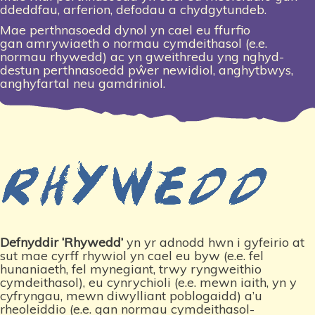
ddeddfau, arferion, defodau
a chydgytundeb.
Mae perthnasoedd dynol yn cael eu ffurfio
gan
amrywiaeth o normau cymdeithasol (e.e.
normau rhywedd) ac yn gweithredu yng nghyd-
destun perthnasoedd pŵer newidiol, anghytbwys,
anghyfartal neu gamdriniol.
Defnyddir ‘Rhywedd’
yn yr adnodd hwn i gyfeirio at
sut mae cyrff rhywiol yn cael eu byw (e.e. fel
hunaniaeth, fel mynegiant, trwy ryngweithio
cymdeithasol), eu cynrychioli (e.e. mewn iaith, yn y
cyfryngau, mewn diwylliant poblogaidd) a’u
rheoleiddio (e.e. gan normau cymdeithasol-