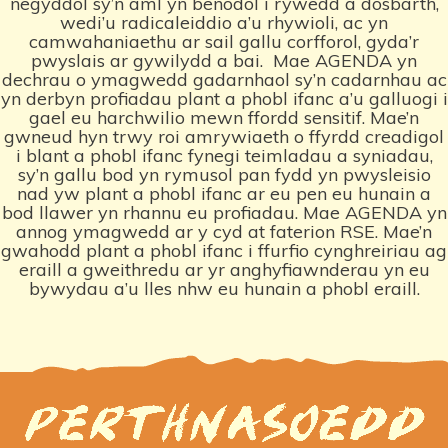
negyddol sy’n aml yn benodol i rywedd a dosbarth,
wedi’u radicaleiddio a’u rhywioli, ac yn
camwahaniaethu ar sail gallu corfforol, gyda’r
pwyslais ar gywilydd a bai.
Mae AGENDA yn
dechrau o ymagwedd gadarnhaol sy’n cadarnhau ac
yn derbyn profiadau plant a phobl ifanc a’u galluogi i
gael eu harchwilio mewn ffordd sensitif. Mae’n
gwneud hyn trwy roi amrywiaeth o ffyrdd creadigol
i blant a phobl ifanc fynegi teimladau a syniadau,
sy’n gallu bod yn rymusol pan fydd yn pwysleisio
nad yw plant a phobl ifanc ar eu pen eu hunain a
bod llawer yn rhannu eu profiadau. Mae AGENDA yn
annog ymagwedd ar y cyd at faterion RSE. Mae’n
gwahodd plant a phobl ifanc i ffurfio cynghreiriau ag
eraill a gweithredu ar yr anghyfiawnderau yn eu
bywydau a’u lles nhw eu hunain a phobl eraill.