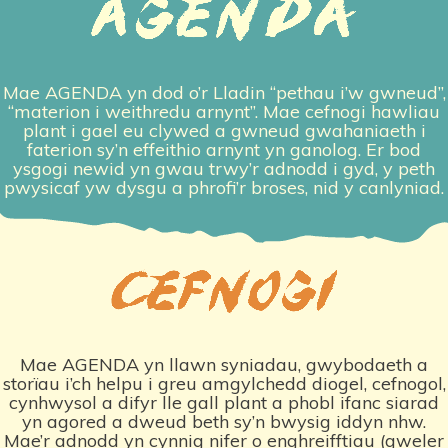
Mae AGENDA yn dod o’r Lladin “pethau i’w gwneud”,
“materion i weithredu arnynt”. Mae cefnogi hawliau
plant i gael eu clywed a gwneud gwahaniaeth i
faterion sy’n effeithio arnynt yn ganolog. Er bod
ysgogi newid yn gwau trwy’r adnodd i gyd, y peth
pwysicaf yw dysgu a phrofi’r broses, nid y canlyniad.
Mae AGENDA yn llawn syniadau, gwybodaeth a
storïau i’ch helpu i greu amgylchedd diogel, cefnogol,
cynhwysol a difyr lle gall plant a phobl ifanc siarad
yn agored a dweud beth sy’n bwysig iddyn nhw.
Mae’r adnodd yn cynnig nifer o enghreifftiau (gweler