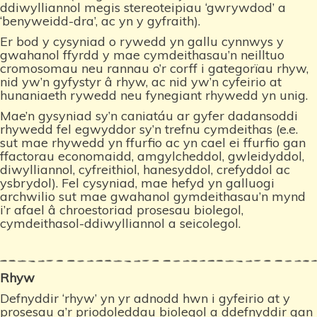
ddiwylliannol megis stereoteipiau ‘gwrywdod’ a
‘benyweidd-dra’, ac yn y gyfraith).
Er bod y cysyniad o rywedd yn gallu cynnwys y
gwahanol ffyrdd y mae cymdeithasau’n neilltuo
cromosomau neu rannau o’r corff i gategorïau rhyw,
nid yw’n gyfystyr â rhyw, ac nid yw’n cyfeirio at
hunaniaeth rywedd neu fynegiant rhywedd yn unig.
Mae’n gysyniad sy’n caniatáu ar gyfer dadansoddi
rhywedd fel egwyddor sy’n trefnu cymdeithas (e.e.
sut mae rhywedd yn ffurfio ac yn cael ei ffurfio gan
ffactorau economaidd, amgylcheddol, gwleidyddol,
diwylliannol, cyfreithiol, hanesyddol, crefyddol ac
ysbrydol). Fel cysyniad, mae hefyd yn galluogi
archwilio sut mae gwahanol gymdeithasau’n mynd
i’r afael â chroestoriad prosesau biolegol,
cymdeithasol-ddiwylliannol a seicolegol.
Rhyw
Defnyddir ‘rhyw’ yn yr adnodd hwn i gyfeirio at y
prosesau a’r priodoleddau biolegol a ddefnyddir gan