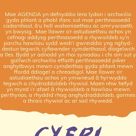
Mae AGENDA yn defnyddio lens lydan i archwilio
gyda phlant a phobl ifanc sut mae perthnasoedd
cadarnhaol, â’u holl wahaniaethau ac amrywiaeth,
yn bwysig.
Mae llawer o’r astudiaethau achos yn
cefnogi addysg perthnasoedd a rhywioldeb sy’n
parchu hawliau sydd wedi’i gwreiddio yng nghyd-
destun tegwch, cyfiawnder cymdeithasol, diogelwch
a lles. Bydd yr adnodd yn rhoi syniadau i chi am sut y
gallwch archwilio effaith perthnasoedd pŵer
anghytbwys mewn cymdeithas gyda phlant mewn
ffordd ddiogel a chreadigol. Mae llawer o’r
astudiaethau achos yn ymwneud â hyrwyddo
tegwch a chydraddoldeb rhywiol. Maen nhw hefyd
yn mynd i’r afael â rhywioldeb a hawliau mewn
perthynas, a rhyddid rhag anghydraddoldeb, gormes
a thrais rhywiol ac ar sail rhywedd.