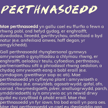
Mae perthnasoedd
yn gallu cael eu ffurfio o fewn a
rhwng pobl, ond hefyd gydag, er enghraifft,
duwdodau, lleoedd, gwrthrychau, anifeiliaid a byd
natur (e.e. anifeiliaid anwes, hoff degan, yr
amgylchedd).
Gall perthnasoedd rhyngbersonol gynnwys
amrywiaeth
o gysylltiadau a chlymau rhwng, er
enghraifft, aelodau’r teulu, cyfoedion, perthnasau,
partneriaethau sifil a phriodasol rhwng oedolion, a
chydag amrywiaeth eang o bobl eraill (e.e.
cymdogion, gweithwyr siop ac ati). Mae
perthnasoedd yn cyflwyno plant i amrywiaeth o
deimladau (e.e. anwyldeb, agosatrwydd, gofal, ofn,
cariad, rhwymedigaeth, pŵer, analluogrwydd, parch,
ymddiriedaeth) sy’n amrywio ac yn newid drwy
gydol
eu cysylltiad â phobl eraill. Mae rhai
perthnasoedd yn fyr iawn, tra bod eraill yn para oes.
Mae rhai perthnasoedd
yn cael eu rheoleiddio gan