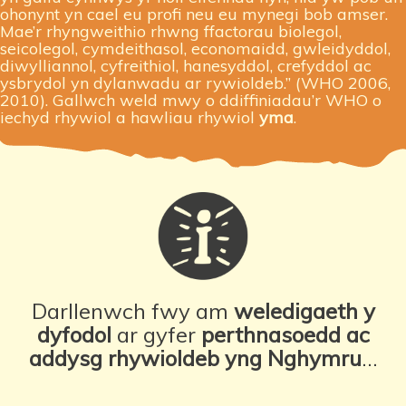
ohonynt yn cael eu profi neu eu mynegi bob amser.
Mae’r rhyngweithio rhwng ffactorau biolegol,
seicolegol, cymdeithasol, economaidd, gwleidyddol,
diwylliannol, cyfreithiol, hanesyddol, crefyddol ac
ysbrydol yn dylanwadu ar rywioldeb.” (WHO 2006,
2010). Gallwch weld mwy o ddiffiniadau’r WHO o
iechyd rhywiol a hawliau rhywiol
yma
.
Darllenwch fwy am
weledigaeth y
dyfodol
ar gyfer
perthnasoedd ac
addysg rhywioldeb yng Nghymru
...