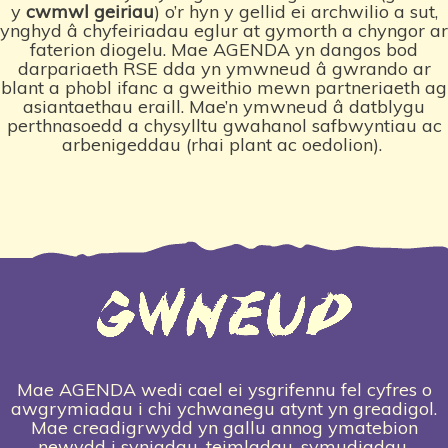
y
cwmwl geiriau
) o’r hyn y gellid ei archwilio a sut,
ynghyd â chyfeiriadau eglur at gymorth a chyngor ar
faterion diogelu. Mae AGENDA yn dangos bod
darpariaeth RSE dda yn ymwneud â gwrando ar
blant a phobl ifanc a gweithio mewn partneriaeth ag
asiantaethau eraill. Mae’n ymwneud â datblygu
perthnasoedd a chysylltu gwahanol safbwyntiau ac
arbenigeddau (rhai plant ac oedolion).
Mae AGENDA wedi cael ei ysgrifennu fel cyfres o
awgrymiadau i chi ychwanegu atynt yn greadigol.
Mae creadigrwydd yn gallu annog ymatebion
newydd i syniadau, teimladau, symudiadau,