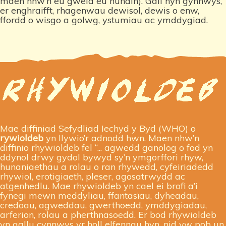
maen nhw’n eu gweld eu hunain). Gall hyn gynnwys,
er enghraifft, rhagenwau dewisol, dewis o enw,
ffordd o wisgo a golwg, ystumiau ac ymddygiad.
Mae diffiniad Sefydliad Iechyd y Byd (WHO) o
rywioldeb
yn llywio’r adnodd hwn. Maen nhw’n
diffinio rhywioldeb fel “... agwedd ganolog o fod yn
ddynol drwy gydol bywyd sy’n ymgorffori rhyw,
hunaniaethau a rolau o ran rhywedd, cyfeiriadedd
rhywiol, erotigiaeth, pleser, agosatrwydd ac
atgenhedlu. Mae rhywioldeb yn cael ei brofi a’i
fynegi mewn meddyliau, ffantasïau, dyheadau,
credoau, agweddau, gwerthoedd, ymddygiadau,
arferion, rolau a pherthnasoedd. Er bod rhywioldeb
yn gallu cynnwys yr holl elfennau hyn, nid yw pob un