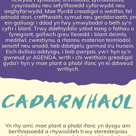
cysyniadau neu sefyllfaoedd cyfarwydd neu
anghyfarwydd. Mae ffyrdd creadigol o weithio, fel
adrodd stori, crefftwaith, symud neu gerddoriaeth, yn
ein galluogi i ddod yn fwy ymwybodol o beth sy'n
cyfri i blant. Trwy ddefnyddio ystod eang o fathau o
fynegiant, gallwch greu lleoedd i blant deimlo,
meddwl, cwestiynu, a rhannu materion teimladol,
sensitif neu anodd, heb ddatgelu gormod o’u hunain.
Eich dulliau addysgu, i bob pwrpas, yw’r hyn sy’n
gwneud yr AGENDA, wrth i chi weithio’n greadigol
gyda’r hyn y mae plant a phobl ifanc yn ei ddweud
wrthych.
Yn rhy aml, mae plant a phobl ifanc yn dysgu am
berthnasoedd a rhywioldeb trwy stereoteipiau