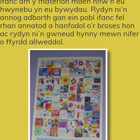
ifanc am y materion maen nhw’n eu
hwynebu yn eu bywydau. Rydyn ni’n
annog adborth gan ein pobl ifanc fel
rhan annatod a hanfodol o’r broses hon
ac rydyn ni’n gwneud hynny mewn nifer
o ffyrdd allweddol.