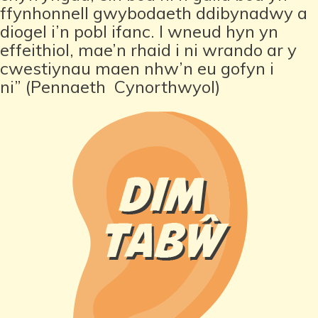
ffynhonnell gwybodaeth ddibynadwy a
diogel i’n pobl ifanc. I wneud hyn yn
effeithiol, mae’n rhaid i ni wrando ar y
cwestiynau maen nhw’n eu gofyn i
ni” (Pennaeth
Cynorthwyol)