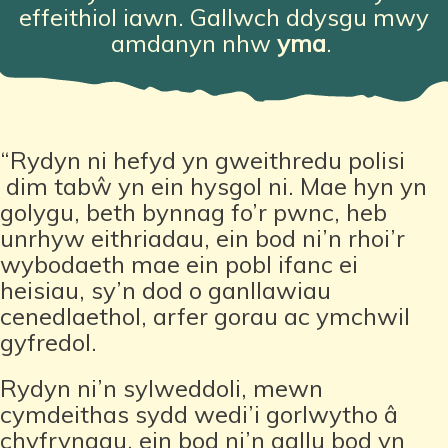
effeithiol iawn. Gallwch ddysgu mwy
amdanyn nhw
yma
.
“Rydyn ni hefyd yn
gweithredu polisi
dim tabŵ
yn ein hysgol ni. Mae hyn yn
golygu, beth bynnag fo’r pwnc, heb
unrhyw eithriadau, ein bod ni’n rhoi’r
wybodaeth mae ein pobl ifanc ei
heisiau, sy’n dod o ganllawiau
cenedlaethol, arfer gorau ac ymchwil
gyfredol.
Rydyn ni’n sylweddoli, mewn
cymdeithas sydd wedi’i gorlwytho â
chyfryngau, ein bod ni’n gallu bod yn