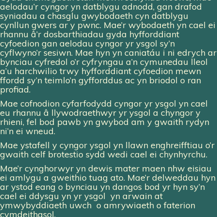
aelodau’r cyngor yn datblygu adnodd, gan drafod
syniadau a chasglu gwybodaeth cyn datblygu
cynllun gwers ar y pwnc. Mae’r wybodaeth yn cael ei
rhannu â’r dosbarthiadau gyda hyfforddiant
cyfoedion gan aelodau cyngor yr ysgol sy’n
cyflwyno’r sesiwn. Mae hyn yn caniatáu i ni edrych ar
bynciau cyfredol o’r cyfryngau a’n cymunedau lleol
a’u harchwilio trwy hyfforddiant cyfoedion mewn
ffordd sy’n teimlo’n gyfforddus ac yn briodol o ran
profiad.
Mae cofnodion cyfarfodydd cyngor yr ysgol yn cael
eu rhannu â llywodraethwyr yr ysgol a chyngor y
rhieni, fel bod pawb yn gwybod am y gwaith rydyn
ni’n ei wneud.
Mae ystafell y cyngor ysgol yn llawn enghreifftiau o’r
gwaith celf brotestio sydd wedi cael ei chynhyrchu.
Mae’r cynghorwyr yn dewis mater maen nhw eisiau
ei amlygu a gweithio tuag ato. Mae’r delweddau
hyn
ar ystod eang o bynciau yn dangos bod yr hyn sy’n
cael ei ddysgu yn
yr ysgol
yn arwain at
ymwybyddiaeth
uwch
o amrywiaeth o faterion
cymdeithasol.