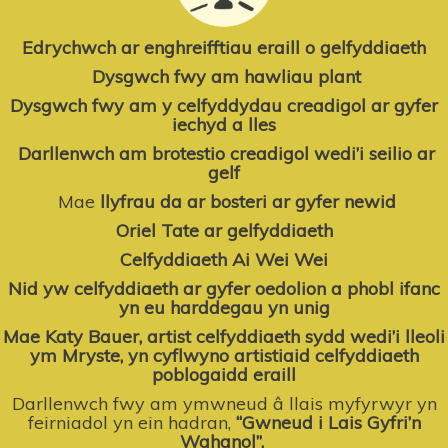
Edrychwch ar enghreifftiau eraill
o gelfyddiaeth
Dysgwch fwy am hawliau plant
Dysgwch fwy am y celfyddydau creadigol
ar gyfer
iechyd a lles
Darllenwch am brotestio creadigol wedi’i seilio ar
gelf
Mae
llyfrau da ar bosteri ar gyfer newid
Oriel Tate ar gelfyddiaeth
Celfyddiaeth Ai Wei Wei
Nid yw celfyddiaeth ar gyfer oedolion
a phobl ifanc
yn eu harddegau yn unig
Mae Katy Bauer, artist celfyddiaeth sydd wedi’i lleoli
ym Mryste, yn cyflwyno artistiaid celfyddiaeth
poblogaidd eraill
Darllenwch fwy am ymwneud â llais myfyrwyr yn
feirniadol yn ein hadran,
“Gwneud i Lais Gyfri’n
Wahanol”
.