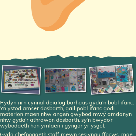
Rydyn ni’n cynnal deialog barhaus gyda’n bobl ifanc.
Yn ystod amser dosbarth, gall pobl ifanc godi
materion maen nhw angen gwybod mwy amdanyn
nhw gyda’r athrawon dosbarth, sy’n bwydo’r
wybodaeth hon ymlaen i gyngor yr ysgol.
Gyda chefnogaeth staff mewn sesiynau ffocws, mae