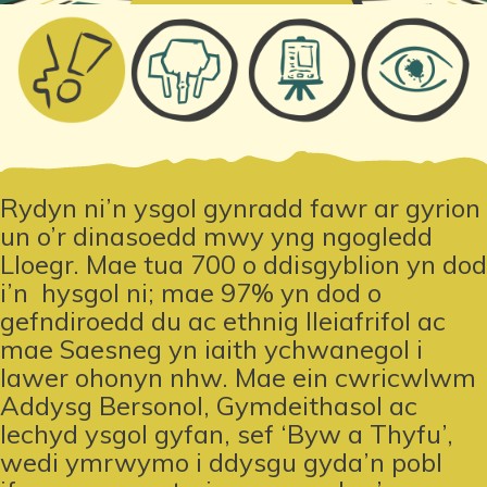
Rydyn ni’n ysgol gynradd fawr ar gyrion
un o’r dinasoedd mwy yng ngogledd
Lloegr. Mae tua 700 o ddisgyblion yn dod
i’n
hysgol ni; mae 97% yn dod o
gefndiroedd du ac ethnig lleiafrifol ac
mae Saesneg yn iaith ychwanegol i
lawer ohonyn nhw. Mae ein cwricwlwm
Addysg Bersonol, Gymdeithasol ac
Iechyd ysgol gyfan, sef ‘Byw a Thyfu’,
wedi ymrwymo i ddysgu gyda’n pobl