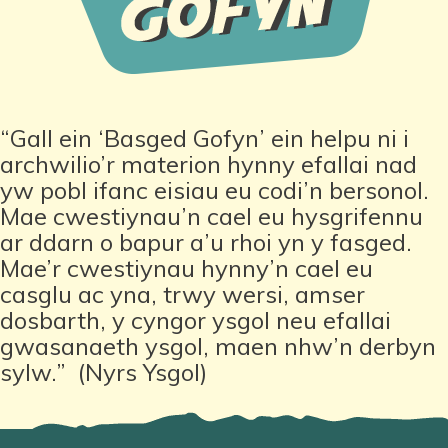
“Gall ein ‘Basged Gofyn’ ein helpu ni i
archwilio’r materion hynny efallai nad
yw pobl ifanc eisiau eu codi’n bersonol.
Mae cwestiynau’n cael eu hysgrifennu
ar ddarn o bapur a’u rhoi yn y fasged.
Mae’r cwestiynau hynny’n cael eu
casglu ac yna, trwy wersi, amser
dosbarth, y cyngor ysgol neu efallai
gwasanaeth ysgol, maen nhw’n derbyn
sylw.”
(Nyrs Ysgol)