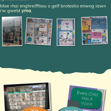
Mae rhai enghreifftiau o gelf brotestio enwog iawn
i’w gweld
yma
.