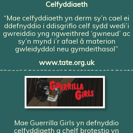
Celfyddiaeth
“Mae celfyddiaeth yn derm sy’n cael ei
ddefnyddio i ddisgrifio celf sydd wedi’i
gwreiddio yng ngweithred ‘gwneud’ ac
sy’n mynd i’r afael â materion
gwleidyddol neu gymdeithasol”
www.tate.org.uk
Mae Guerrilla Girls yn defnyddio
celfyddiaeth a chelf brotestio yn