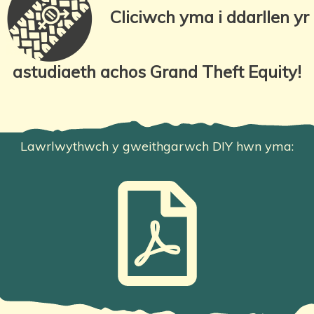
Cliciwch yma i ddarllen yr
astudiaeth achos Grand Theft Equity!
Lawrlwythwch y gweithgarwch DIY hwn yma: