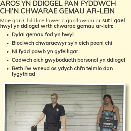
AROS YN DDIOGEL PAN FYDDWCH
CHI’N CHWARAE GEMAU AR-LEIN
Mae gan Childline lawer o ganllawiau ar
sut i gael
hwyl yn ddiogel wrth chwarae gemau ar-lein:
Dylai gemau fod yn hwyl
Blociwch chwaraewyr sy’n eich poeni chi
Ni fydd pawb yn gyfeillgar
Cadwch eich gwybodaeth bersonol yn ddiogel
Beth i’w wneud os ydych chi’n teimlo dan
fygythiad