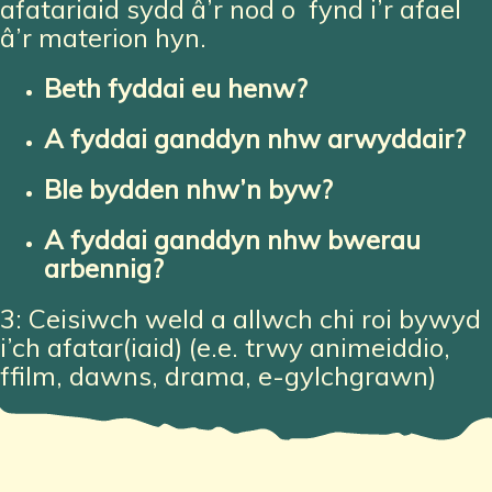
afatariaid sydd â’r
nod o
fynd i’r afael
â’r materion hyn.
Beth fyddai eu henw?
A fyddai ganddyn nhw arwyddair?
Ble bydden nhw’n byw?
A fyddai ganddyn nhw bwerau
arbennig?
3: Ceisiwch weld a allwch chi roi bywyd
i’ch afatar(iaid)
(e.e. trwy animeiddio,
ffilm, dawns, drama, e-gylchgrawn)