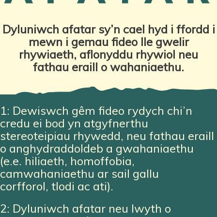
Dyluniwch afatar sy’n cael hyd i ffordd i
mewn i gemau fideo lle gwelir
rhywiaeth, aflonyddu rhywiol neu
fathau eraill o wahaniaethu.
1: Dewiswch gêm fideo rydych chi’n
credu ei bod yn atgyfnerthu
stereoteipiau rhywedd, neu fathau eraill
o anghydraddoldeb a gwahaniaethu
(e.e. hiliaeth, homoffobia,
camwahaniaethu ar sail gallu
corfforol,
tlodi ac ati).
2: Dyluniwch afatar neu lwyth o